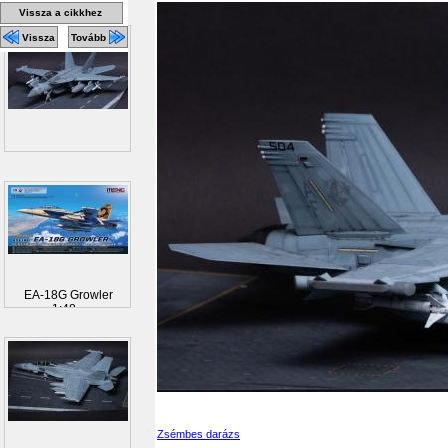
Vissza a cikkhez
Vissza
Tovább
EA-18G Growler
1:48...
Zsémbes darázs