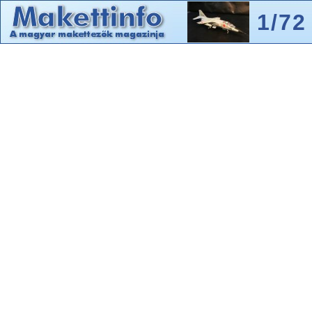
J-21
A ny