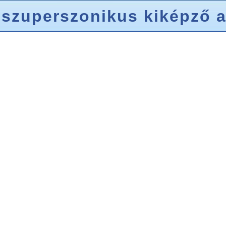
 „Héja” azaz Jastreb
erges Zil