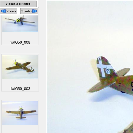
Vissza a cikkhez
Vissza
Tovább
fiatG50_008
fiatG50_003