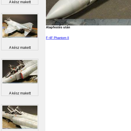
A kész makett
Alapfestés után
F-4F Phantom II
A kész makett
A kész makett