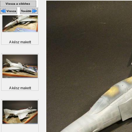
Vissza a cikkhez
Vissza
Tovább
A kész makett
A kész makett