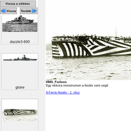
Vissza a cikkhez
Vissza
Tovább
dazzle3-600
HMS_Furious
Egy ekkora monstrumon a festés sem segít
gloire
A Ferris-festés - 1. rész