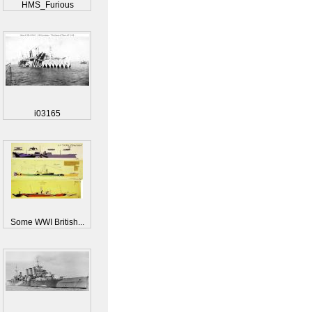
HMS_Furious
i03165
Some WWI British...