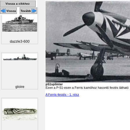
Vissza a cikkhez
Vissza
Tovább
dazzle3-600
p51splinter
gloire
Ezen a P-51-esen a Ferris kamóhoz hasonló festés látható
A Ferris-festés - 1. rész