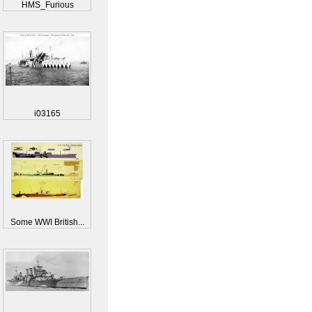
HMS_Furious
i03165
Some WWI British...