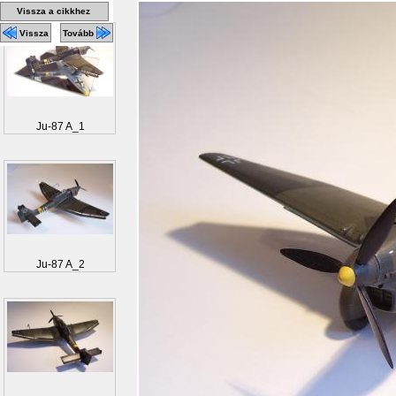
Vissza a cikkhez
Vissza
Tovább
Ju-87 A_1
Ju-87 A_2