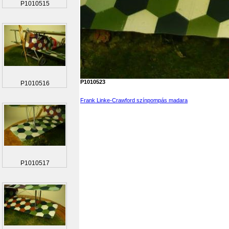
P1010515
P1010523
P1010516
Frank Linke-Crawford színpompás madara
P1010517