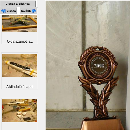
Vissza a cikkhez
Vissza
Tovább
Oldalszámot is...
A kiinduló állapot