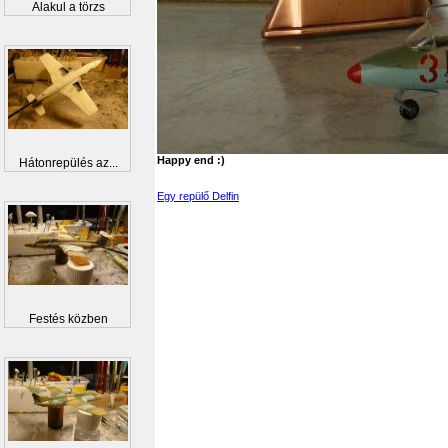
Alakul a törzs
Happy end :)
Hátonrepülés az...
Egy repülő Delfin
Festés közben