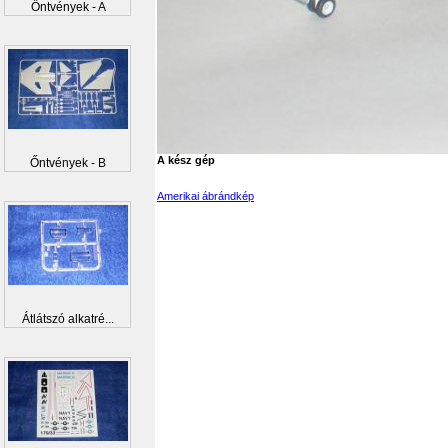
Őntvények - A
A kész gép
Őntvények - B
Amerikai ábrándkép
Átlátszó alkatré...