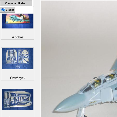
Vissza a cikkhez
Vissza
A doboz
Őntvények