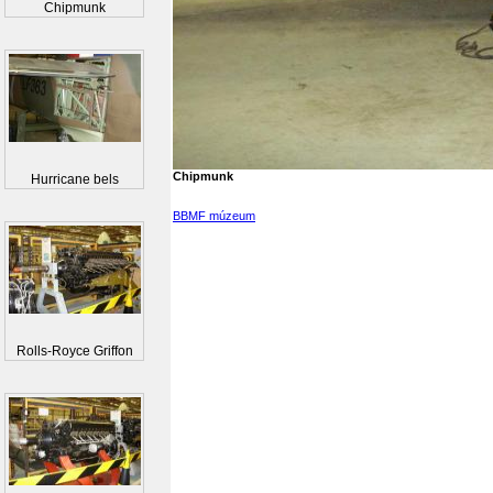
Chipmunk
Chipmunk
Hurricane bels
BBMF múzeum
Rolls-Royce Griffon