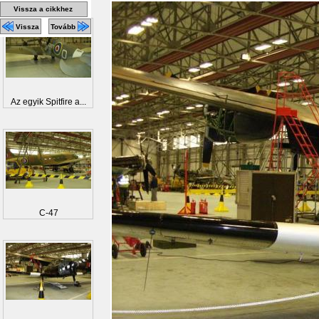
Vissza a cikkhez
Vissza
Tovább
Az egyik Spitfire a...
C-47