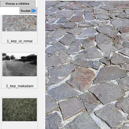
Vissza a cikkhez
Tovább
1_kep_ut_romai
2_kep_makadam