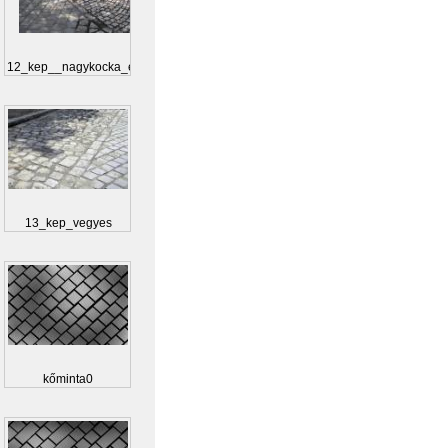
12_kep__nagykocka_es...
13_kep_vegyes
kőminta0