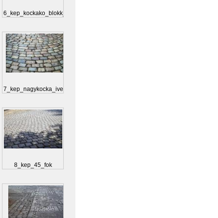
6_kep_kockako_blokk_...
7_kep_nagykocka_ives
8_kep_45_fok