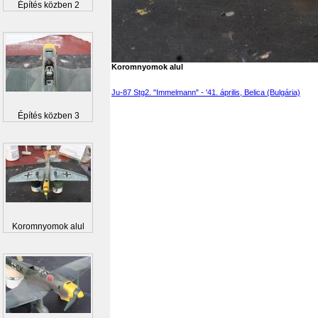
Építés közben 2
Koromnyomok alul
Ju-87 Stg2. "Immelmann" - '41. április, Belica (Bulgária)
Építés közben 3
Koromnyomok alul