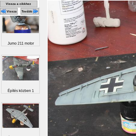
Vissza a cikkhez
Vissza
Tovább
Jumo 211 motor
Építés közben 1