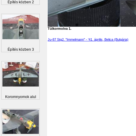
Építés közben 2
Túlkormolva 1.
Ju-87 Stg2. "Immelmann" - '41. április, Belica (Bulgária)
Építés közben 3
Koromnyomok alul