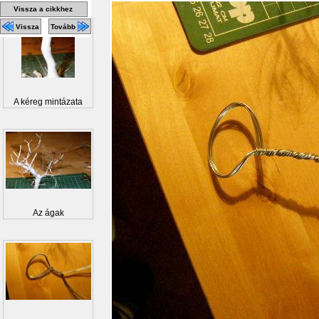
Vissza a cikkhez
Vissza
Tovább
A kéreg mintázata
Az ágak