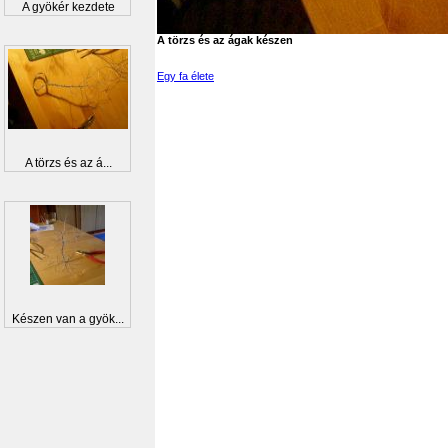
A gyökér kezdete
A törzs és az ágak készen
Egy fa élete
A törzs és az á...
Készen van a gyök...