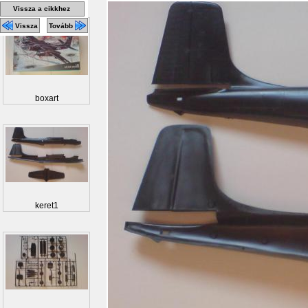
Vissza a cikkhez
Vissza
Tovább
boxart
keret1