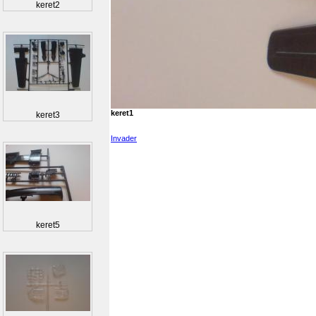
keret2
keret1
keret3
Invader
keret5