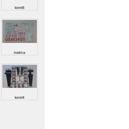
keret6
matrica
keret4