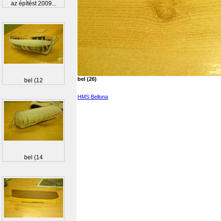
az építést 2009...
bel (26)
bel (12
HMS Bellona
bel (14