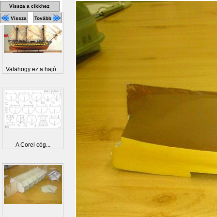
Vissza a cikkhez
Vissza
Tovább
Valahogy ez a hajó...
A Corel cég...