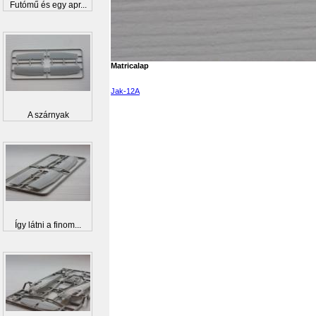
Futómű és egy apr...
Matricalap
Jak-12A
A szárnyak
Így látni a finom...