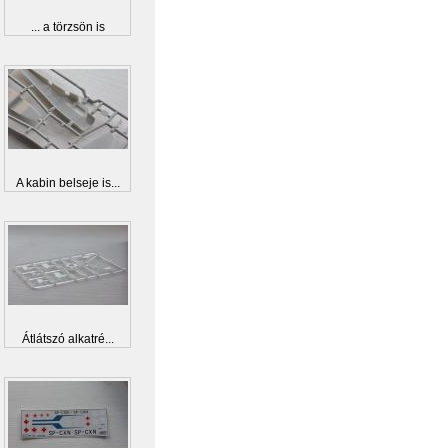
... a törzsön is
A kabin belseje is...
Átlátszó alkatré...