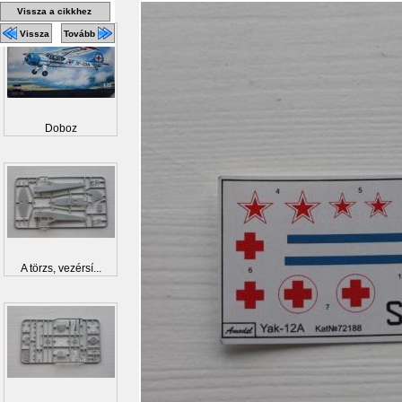
Vissza a cikkhez
Vissza
Tovább
Doboz
A törzs, vezérsí...