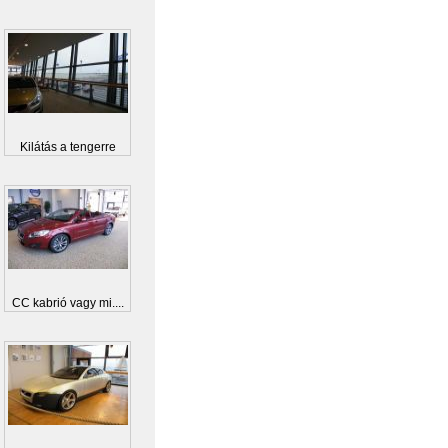
Kilátás a tengerre
CC kabrió vagy mi....