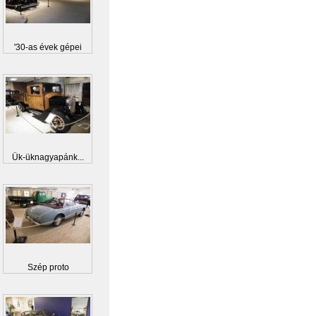
'30-as évek gépei
Ük-üknagyapánk...
Szép proto