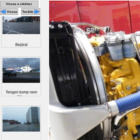
Vissza a cikkhez
Vissza
Tovább
Bejárat
Tengeri komp nem
kis...