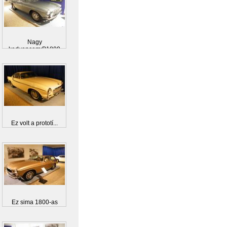
Nagy
kedvencem:P1800
Ez volt a prototí...
Ez sima 1800-as