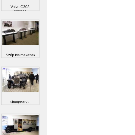
Volvo C303.
Dakaros...
Szép kis makettek
Kínai(thai?)...