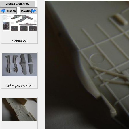
Vissza a cikkhez
Vissza
Tovább
aichim6a1
Szárnyak és a tö...