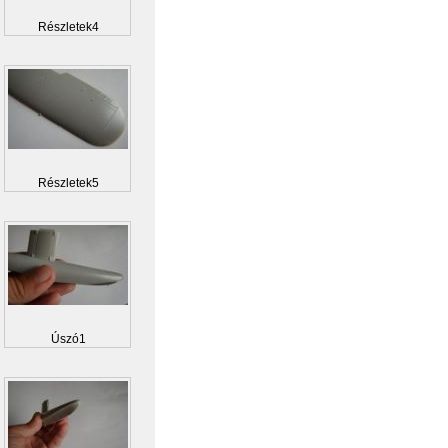
Részletek4
Részletek5
Úszó1