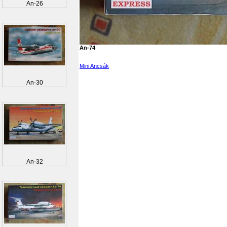
An-26
An-74
Mini Ancsák
An-30
An-32