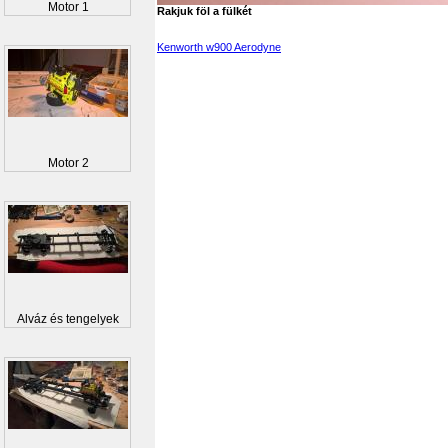
Motor 1
Rakjuk föl a fülkét
Kenworth w900 Aerodyne
Motor 2
Alváz és tengelyek