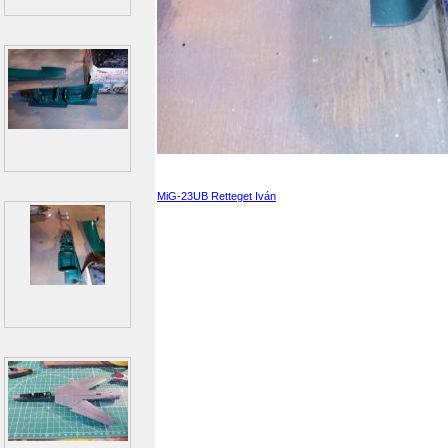
MiG-23UB Retteget Iván