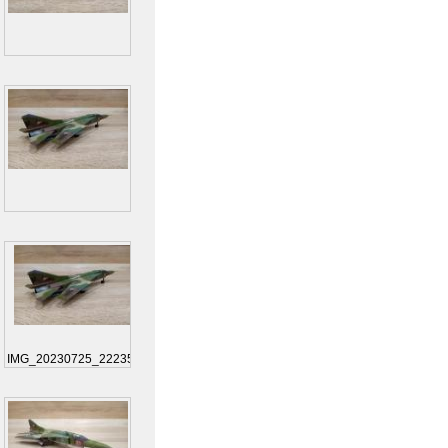
IMG_20230725_222356