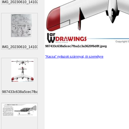
IMG_20230610_141027
987433c638a5cec7fba1c3a3620f6d8f.jpeg
IMG_20230610_141037
"Kacsa" nyilazott szárnnyal, öt személyre
987433c638a5cec7fba1...