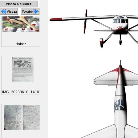
Vissza a cikkhez
Vissza
Tovább
doboz
IMG_20230610_141010