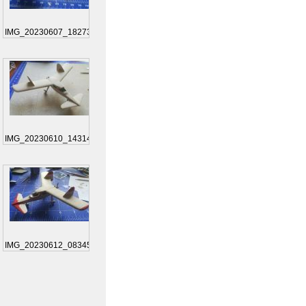
IMG_20230607_182739
IMG_20230610_143149
IMG_20230612_083456