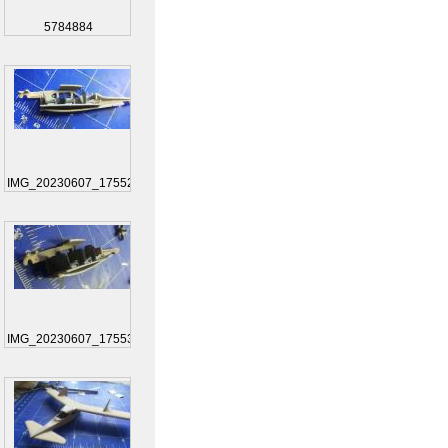
5784884
IMG_20230607_175525
IMG_20230607_175535