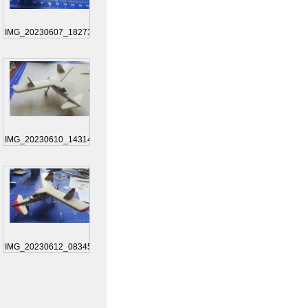
IMG_20230607_182739
IMG_20230610_143149
IMG_20230612_083456