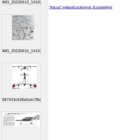
IMG_20230610_141027
"Kacsa" nyilazott szárnnyal, öt személyre
IMG_20230610_141037
987433c638a5cec7fba1...