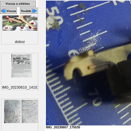
Vissza a cikkhez
Vissza
Tovább
doboz
IMG_20230610_141010
IMG_20230607_175535