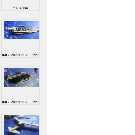
5784884
IMG_20230607_175525
IMG_20230607_175535