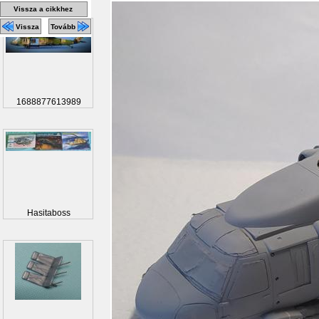
Vissza a cikkhez
Vissza
Tovább
1688877613989
Hasitaboss