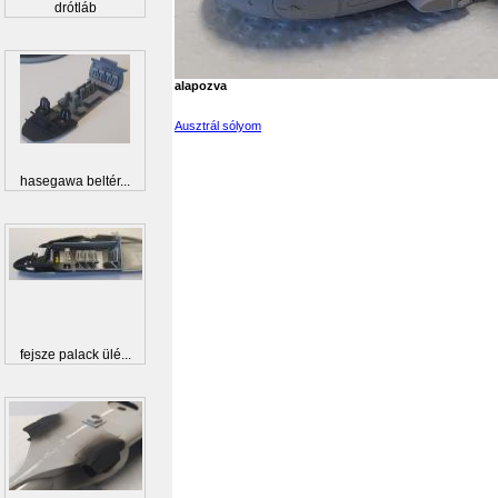
drótláb
alapozva
Ausztrál sólyom
hasegawa beltér...
fejsze palack ülé...