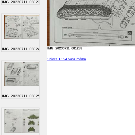
IMG_20230711_081232
IMG_20230711_081259
IMG_20230711_081241
Szíves T-55A olasz módra
IMG_20230711_081259