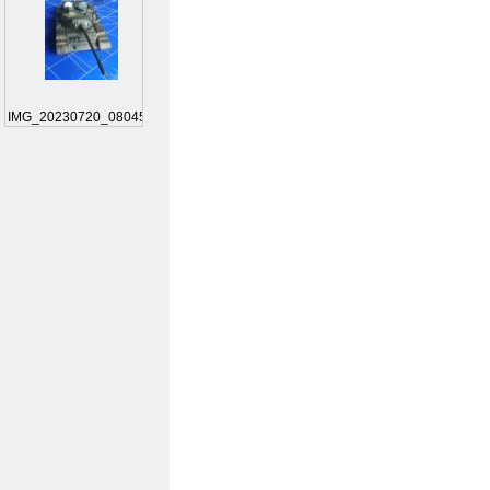
IMG_20230720_080459