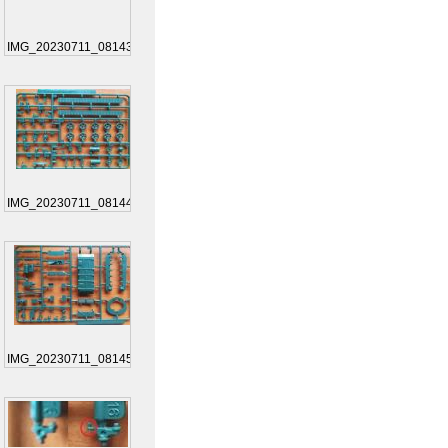
IMG_20230711_081434
IMG_20230711_081449
IMG_20230711_081453