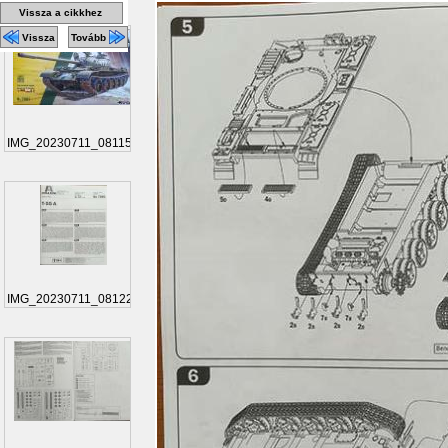
Vissza a cikkhez
Vissza
Tovább
IMG_20230711_081155
IMG_20230711_081220