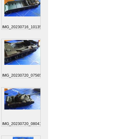
IMG_20230716_101354
IMG_20230720_075656
IMG_20230720_080412