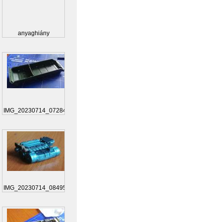
anyaghiány
IMG_20230714_072845
IMG_20230714_084955