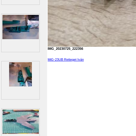
IMG_20230725_222356
MiG-23UB Retteget Iván