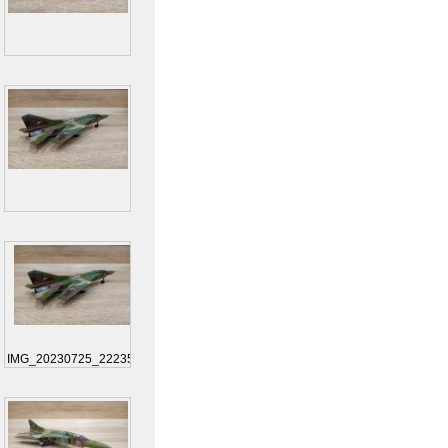
IMG_20230725_222356