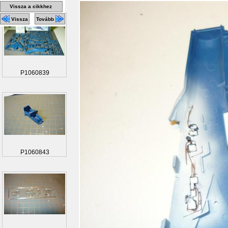
Vissza a cikkhez
Vissza
Tovább
P1060839
P1060843