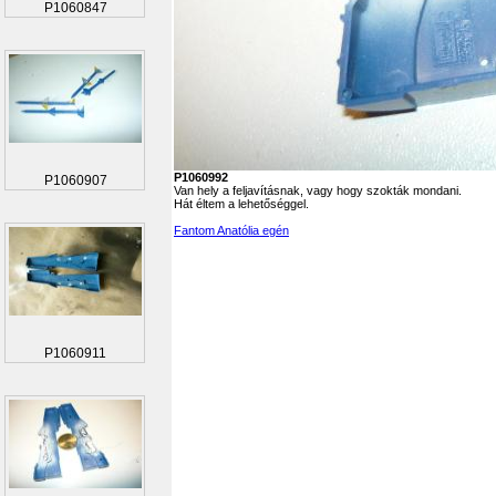
P1060847
P1060992
P1060907
Van hely a feljavításnak, vagy hogy szokták mondani.
Hát éltem a lehetőséggel.
Fantom Anatólia egén
P1060911