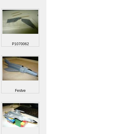
P1070062
Festve