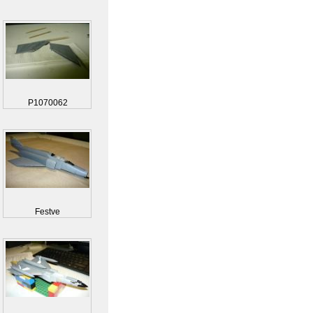
P1070062
Festve