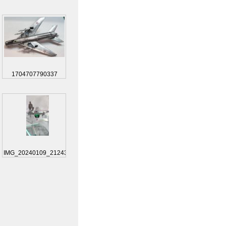
1704707790337
IMG_20240109_212430