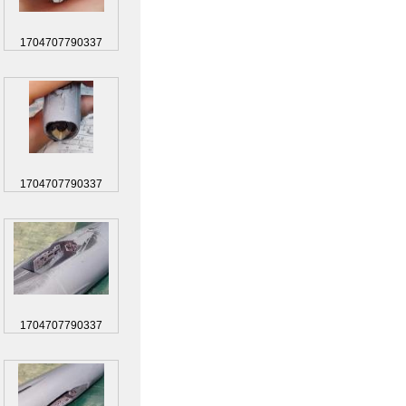
1704707790337
1704707790337
1704707790337