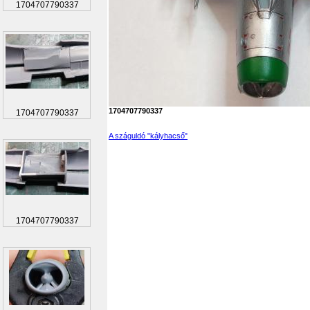
1704707790337
1704707790337
1704707790337
A száguldó "kályhacső"
1704707790337