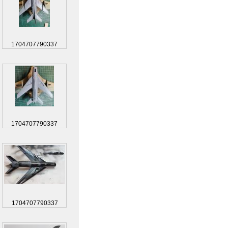
1704707790337
1704707790337
1704707790337