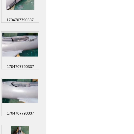
1704707790337
1704707790337
1704707790337