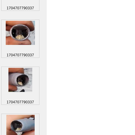
1704707790337
1704707790337
1704707790337