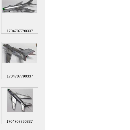
1704707790337
1704707790337
1704707790337