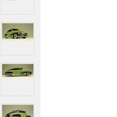
.
.
.