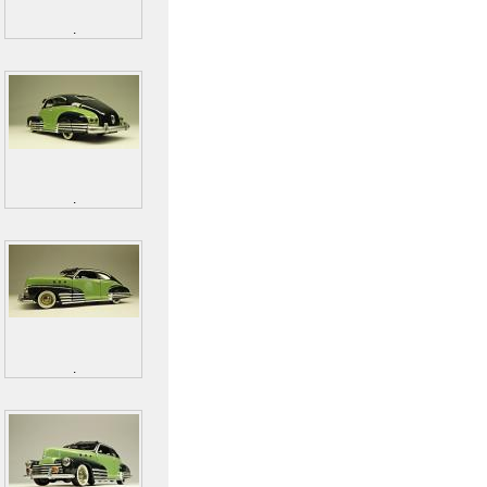
.
.
.