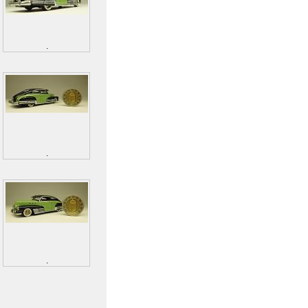
.
.
.