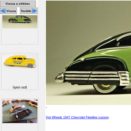
Vissza a cikkhez
Vissza
Tovább
.
ilyen volt
.
Hot Wheels 1947 Chevrolet Fleetline custom