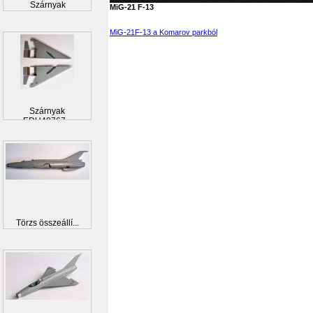
Szárnyak
MiG-21 F-13
MiG-21F-13 a Komarov parkból
Szárnyak
EDU48767...
Törzs összeállí...