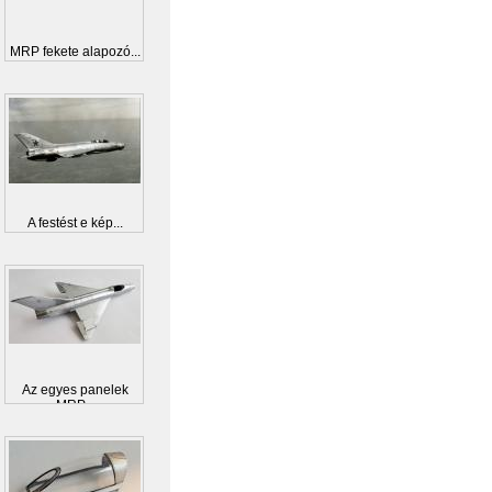
MRP fekete alapozó...
A festést e kép...
Az egyes panelek
MRP...