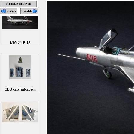
Vissza a cikkhez
Vissza
Tovább
MiG-21 F-13
SBS kabinalkatré...