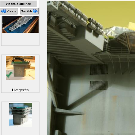
Vissza a cikkhez
Vissza
Tovább
Üvegezés