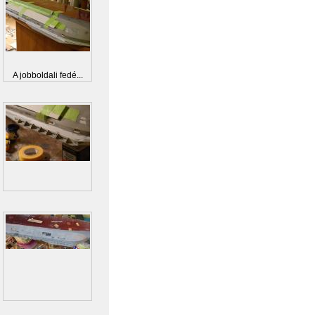
A jobboldali fedé...