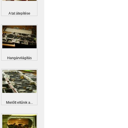
A tat átepítése
Hangárvilágítás
Mielőtt eltűnik a...