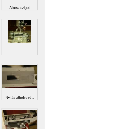
A kész sziget
Nyilás áthelyezé...