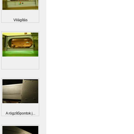
Világítás
A rögzítőpontok j...