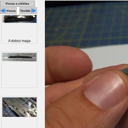
Vissza a cikkhez
Vissza
Tovább
A doboz maga