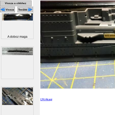
Vissza a cikkhez
Vissza
Tovább
A doboz maga
IJN Akagi