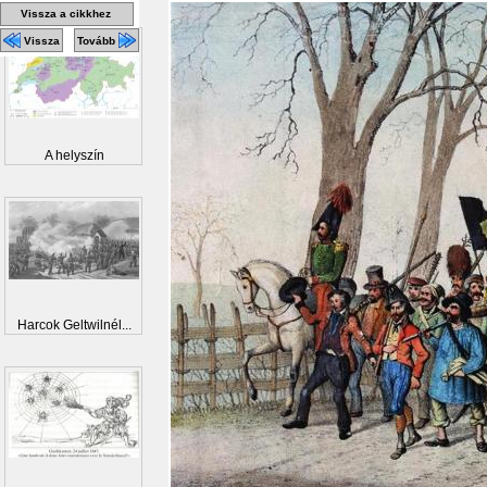
Vissza a cikkhez
Vissza
Tovább
A helyszín
Harcok Geltwilnél...