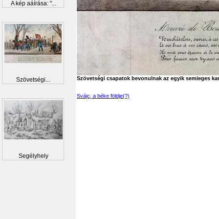
A kép aáírása: "...
Szövetségi csapatok bevonulnak az egyik semleges k
Szövetségi...
Svájc, a béke földje(?)
Segélyhely