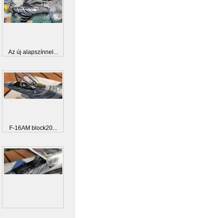
Az új alapszínnel...
F-16AM block20...