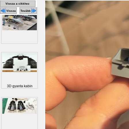
Vissza a cikkhez
Vissza
Tovább
3D gyanta kabin