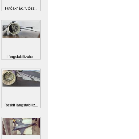
Futóaknák, futósz...
Lángstabilizátor...
Reskit lángstabiliz...