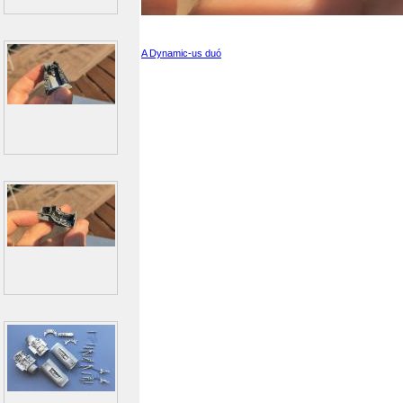
A Dynamic-us duó