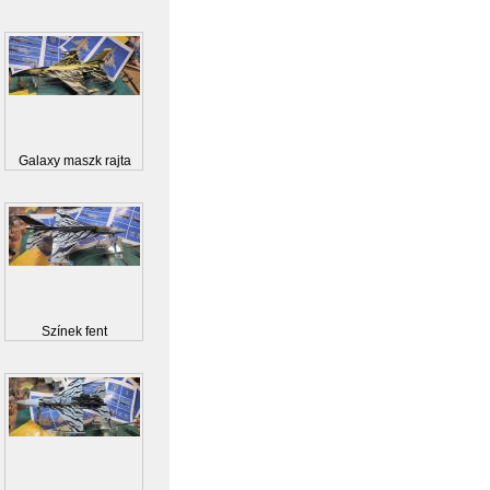
Galaxy maszk rajta
Színek fent