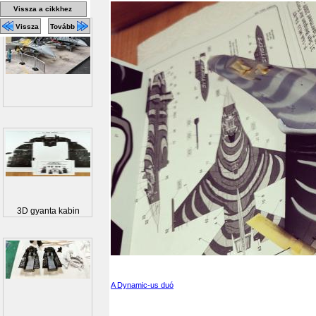
Vissza a cikkhez
Vissza
Tovább
3D gyanta kabin
A Dynamic-us duó