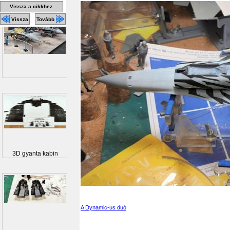
Vissza a cikkhez
Vissza
Tovább
3D gyanta kabin
A Dynamic-us duó