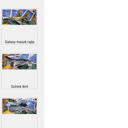
Galaxy maszk rajta
Színek fent