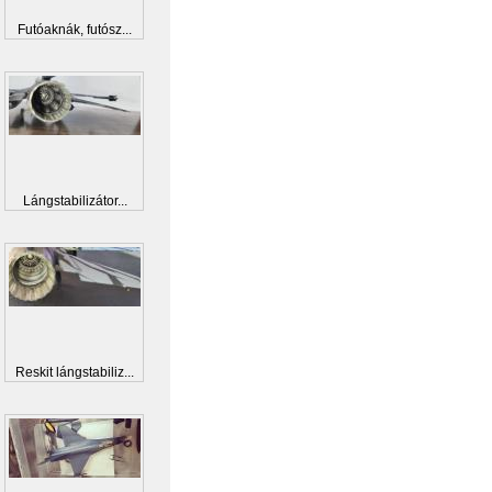
Futóaknák, futósz...
Lángstabilizátor...
Reskit lángstabiliz...