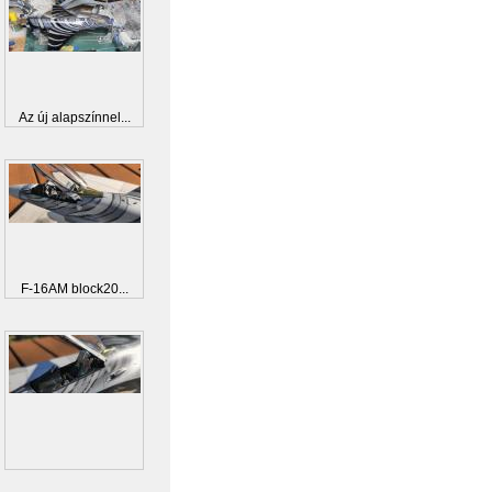
Az új alapszínnel...
F-16AM block20...