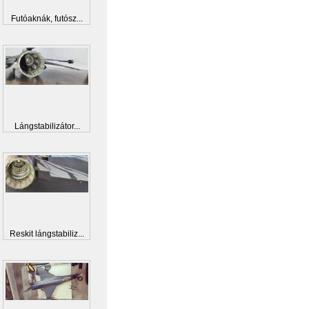
Futóaknák, futósz...
Lángstabilizátor...
Reskit lángstabiliz...