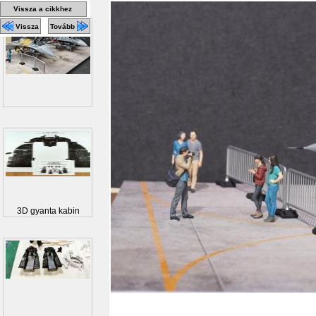
Vissza a cikkhez
Vissza
Tovább
3D gyanta kabin