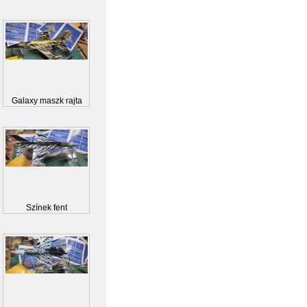
Galaxy maszk rajta
Színek fent