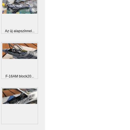
Az új alapszínnel...
F-16AM block20...