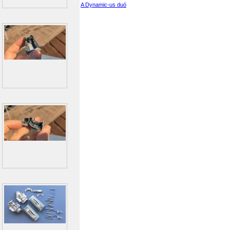
A Dynamic-us duó