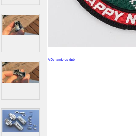
A Dynamic-us duó