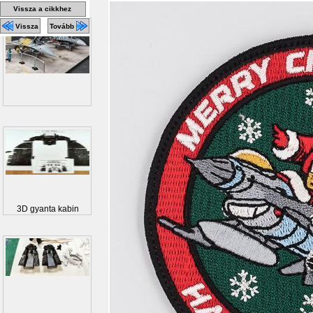
Vissza a cikkhez
Vissza
Tovább
3D gyanta kabin