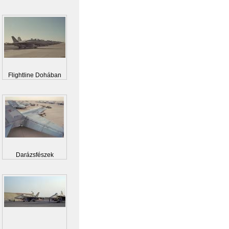
AIM-...
Flightline Dohában
Darázsfészek