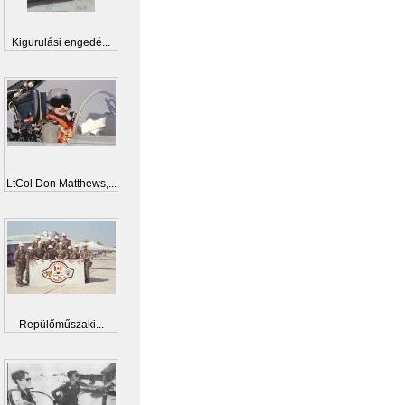
Kigurulási engedé...
LtCol Don Matthews,...
Repülőműszaki...