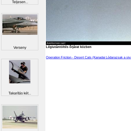
Teljesen...
Légiutántöltés őrjárat közben
Verseny
Operation Friction - Desert Cats (Kanadai Lódarazsak a si
Takarítás két...