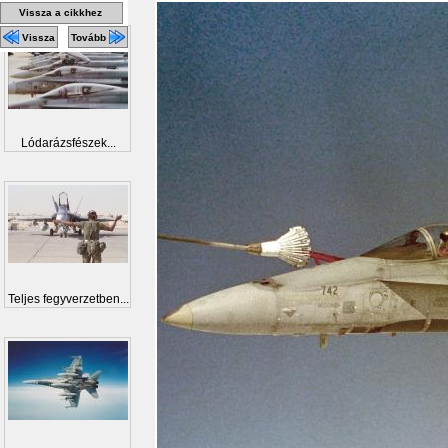
Vissza a cikkhez
Vissza
Tovább
Lódarázsfészek...
Teljes fegyverzetben...