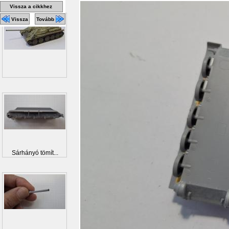
Vissza a cikkhez
Vissza
Tovább
Sárhányó tömít...