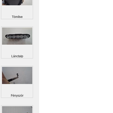
Tömítve
Lánctalp
Fényszór