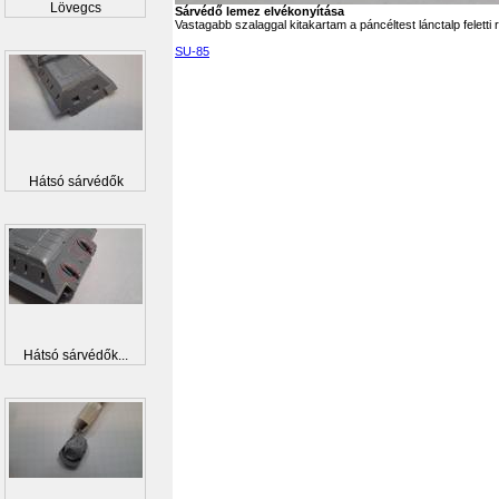
Lövegcs
Sárvédő lemez elvékonyítása
Vastagabb szalaggal kitakartam a páncéltest lánctalp felett
SU-85
Hátsó sárvédők
Hátsó sárvédők...