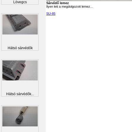
Lövegcs
Sárvédő lemez
Ilyen lett a megdolgozott lemez...
SU-85
Hátsó sárvédők
Hátsó sárvédők...