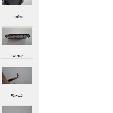
Tömítve
Lánctalp
Fényszór