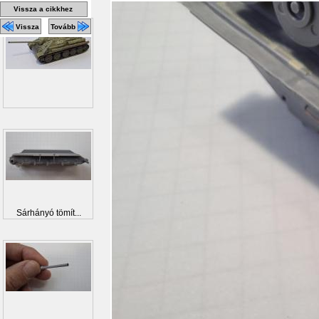
Vissza a cikkhez
Vissza
Tovább
Sárhányó tömít...