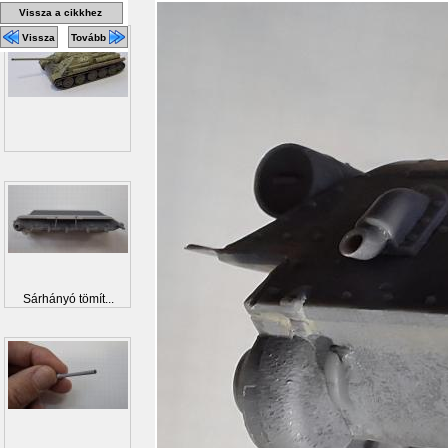
Vissza a cikkhez
Vissza
Tovább
Sárhányó tömít...