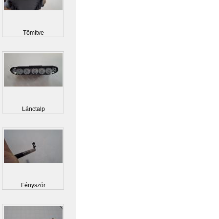
Tömítve
Lánctalp
Fényszór