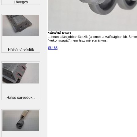
Lövegcs
Sárvédő lemez
...innen talán jobban látszik (a lemez a valóságban kb. 3 mm
"vékonyságát", nem lesz méretarányos.
SU-85
Hátsó sárvédők
Hátsó sárvédők...