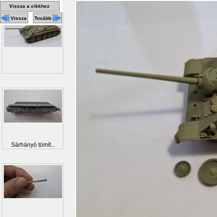
Vissza a cikkhez
Vissza
Tovább
Sárhányó tömít...