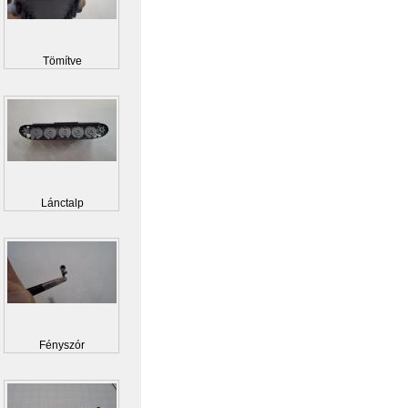
Tömítve
Lánctalp
Fényszór