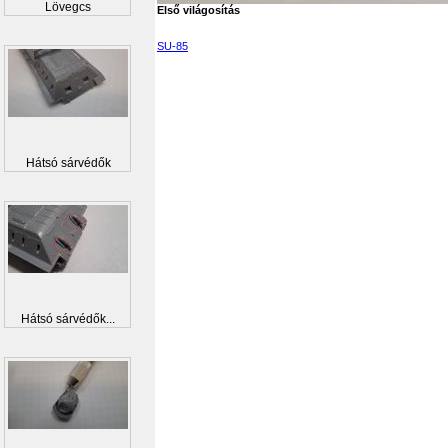
Lövegcs
Első világosítás
SU-85
Hátsó sárvédők
Hátsó sárvédők...