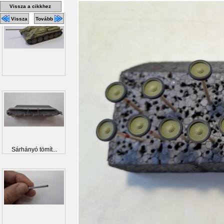
Vissza a cikkhez
Vissza
Tovább
Sárhányó tömít...