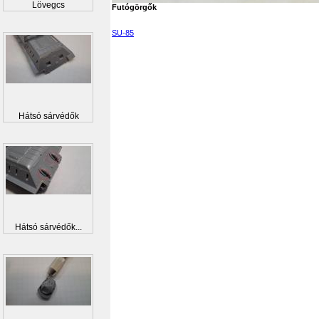
Lövegcs
Futógörgők
SU-85
Hátsó sárvédők
Hátsó sárvédők...