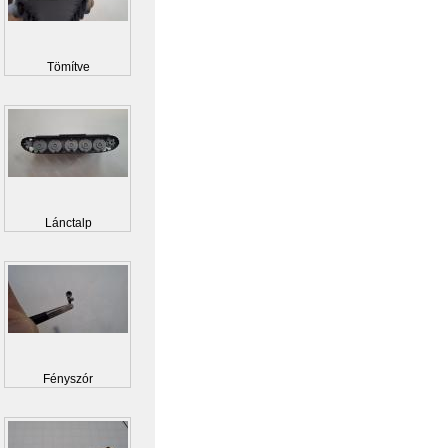
Tömítve
Lánctalp
Fényszór