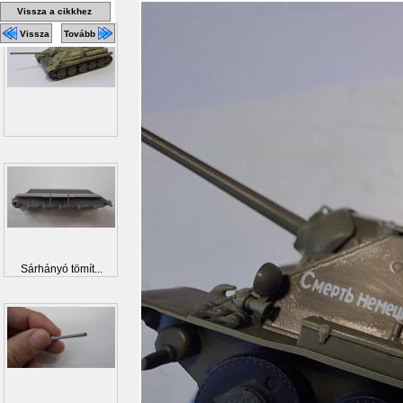
Vissza a cikkhez
Vissza
Tovább
Sárhányó tömít...