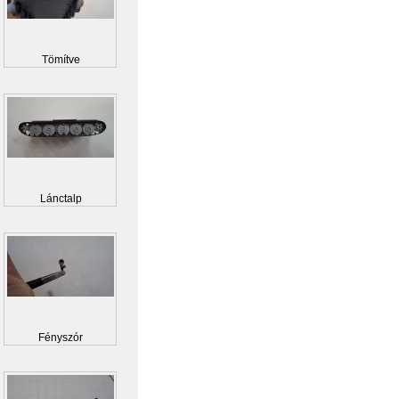
Tömítve
Lánctalp
Fényszór